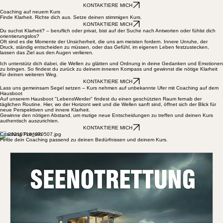
Über mich
Coachings
Blog
Home
KONTAKTIERE MICH
Coaching auf neuem Kurs
Finde Klarheit. Richte dich aus. Setze deinen stimmigen Kurs.
KONTAKTIERE MICH
Du suchst Klarheit? – beruflich oder privat, bist auf der Suche nach Antworten oder fühlst dich
orientierungslos?
Oft sind es die Momente der Unsicherheit, die uns am meisten fordern. Innere Unruhe, der
Druck, ständig entscheiden zu müssen, oder das Gefühl, im eigenen Leben festzustecken,
lassen das Ziel aus den Augen verlieren.
Ich unterstütz dich dabei, die Wellen zu glätten und Ordnung in deine Gedanken und Emotionen
zu bringen. So findest du zurück zu deinem inneren Kompass und gewinnst die nötige Klarheit
für deinen weiteren Weg.
KONTAKTIERE MICH
Lass uns gemeinsam Segel setzen – Kurs nehmen auf unbekannte Ufer mit Coaching auf dem
Hausboot
Auf unserem Hausboot "LebensWerder" findest du einen geschützten Raum fernab der
täglichen Routine. Hier, wo der Horizont weit und die Wellen sanft sind, öffnet sich der Blick für
neue Perspektiven und innere Klarheit.
Gewinne den nötigen Abstand, um mutige neue Entscheidungen zu treffen und deinen Kurs
authentisch auszurichten.
KONTAKTIERE MICH
Coaching Portfolio
Finde dein Coaching passend zu deinen Bedürfnissen und deinem Kurs.