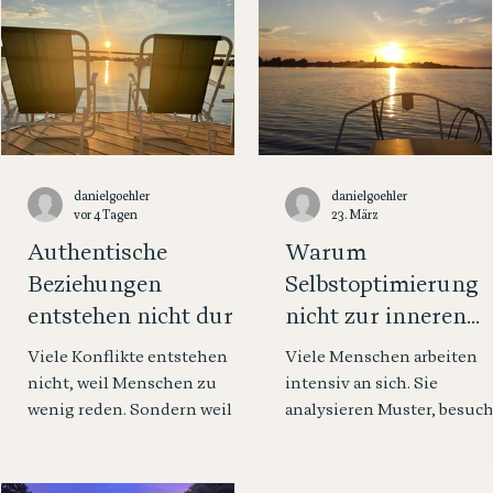
danielgoehler
danielgoehler
vor 4 Tagen
23. März
Authentische
Warum
Beziehungen
Selbstoptimierung
entstehen nicht durch
nicht zur inneren
mehr Kommunikation
Entwicklung führt
Viele Konflikte entstehen
Viele Menschen arbeiten
– sondern durch eine
nicht, weil Menschen zu
intensiv an sich. Sie
andere Haltung.
wenig reden. Sondern weil sie
analysieren Muster, besuc
einander unbewusst zum
Trainings, lesen Bücher,
Objekt der eigenen Absichten
testen Methoden, optimie