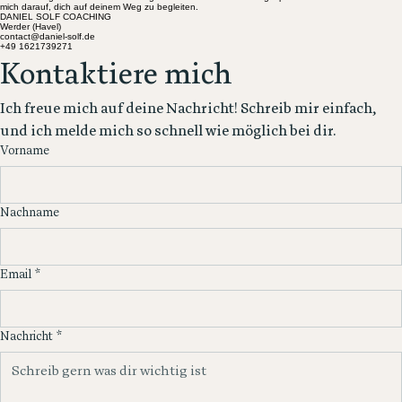
nur der Orientierung,
DEIN WEG ZU INNERER KLARHEIT BEGINNT HIER.
Hast du Fragen zu meinem Coaching oder möchtest du ein Erstgespräch vereinbaren? Ich freue
sondern ist Grundlage von
mich darauf, dich auf deinem Weg zu begleiten.
DANIEL SOLF COACHING
Verbindung, Sicherheit und
Werder (Havel)
contact@daniel-solf.de
+49 1621739271
Entwicklung. Berührung
Kontaktiere mich
aktiviert biologische
Prozesse, reguliert das
Ich freue mich auf deine Nachricht! Schreib mir einfach, 
Nervensystem und schafft
und ich melde mich so schnell wie möglich bei dir.
Bindung. Nähe ist damit kein
Vorname
bloßes Gefühl, sondern eine
körperlich und geistig
verankerte Voraussetzung für
Nachname
Wachstum. Übertragen auf
persönliche Entwicklung
bedeutet das: Wir verstehen
Email
*
die Welt nicht
Nachricht
*