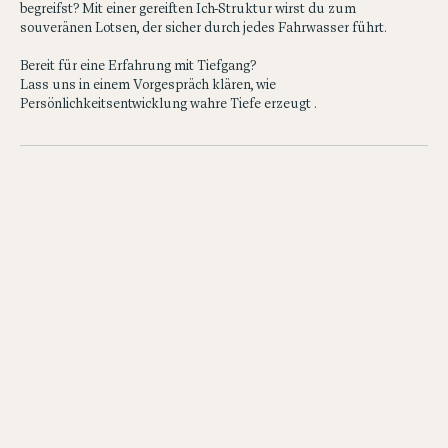
nicht mehr aus der Fassung bringen, weil du sie durchschaust?
Was wäre, wenn du Komplexität als weites Meer an Möglichkeiten
begreifst? Mit einer gereiften Ich-Struktur wirst du zum
souveränen Lotsen, der sicher durch jedes Fahrwasser führt.
Bereit für eine Erfahrung mit Tiefgang?
Lass uns in einem Vorgespräch klären, wie
Persönlichkeitsentwicklung wahre Tiefe erzeugt .