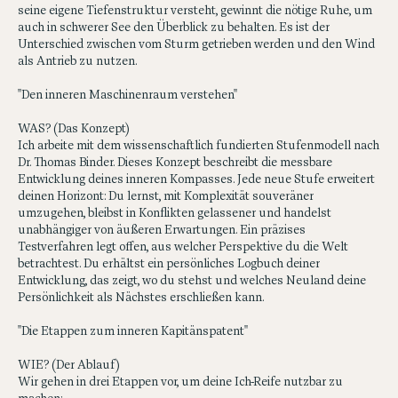
der Anforderungen verlierst oder das Gefühl hast, trotz
Anstrengung festzustecken, liegt die Lösung in deinem inneren
Betriebssystem. Echte Souveränität entsteht durch Reife. Wer
seine eigene Tiefenstruktur versteht, gewinnt die nötige Ruhe, um
auch in schwerer See den Überblick zu behalten. Es ist der
Unterschied zwischen vom Sturm getrieben werden und den Wind
als Antrieb zu nutzen.
"Den inneren Maschinenraum verstehen"
WAS? (Das Konzept)
Ich arbeite mit dem wissenschaftlich fundierten Stufenmodell nach
Dr. Thomas Binder. Dieses Konzept beschreibt die messbare
Entwicklung deines inneren Kompasses. Jede neue Stufe erweitert
deinen Horizont: Du lernst, mit Komplexität souveräner
umzugehen, bleibst in Konflikten gelassener und handelst
unabhängiger von äußeren Erwartungen. Ein präzises
Testverfahren legt offen, aus welcher Perspektive du die Welt
betrachtest. Du erhältst ein persönliches Logbuch deiner
Entwicklung, das zeigt, wo du stehst und welches Neuland deine
Persönlichkeit als Nächstes erschließen kann.
"Die Etappen zum inneren Kapitänspatent"