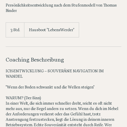
Tiefgang erzeugen
Persönlichkeitsentwicklung nach dem Stufenmodell von Thomas
Binder
3 Std.
3
Hausboot "LebensWerder"
S
t
d
.
Coaching Beschreibung
ICH-ENTWICKLUNG – SOUVERÄNE NAVIGATION IM
WANDEL
"Wenn der Boden schwankt und die Wellen steigen"
WARUM? (Der Sinn)
In einer Welt, die sich immer schneller dreht, reicht es oft nicht
mehr aus, nur die Segel anders zu setzen. Wenn du dich im Nebel